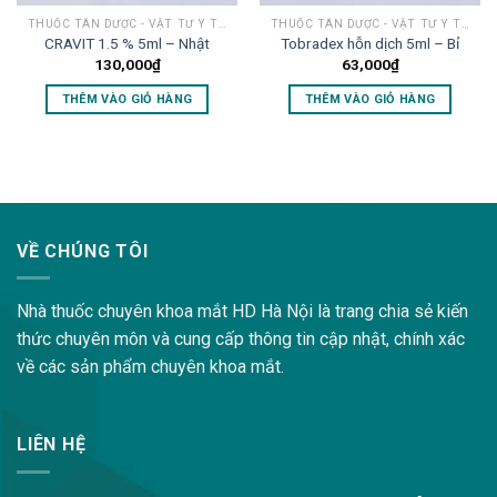
THUỐC TÂN DƯỢC - VẬT TƯ Y TẾ MẮT
THUỐC TÂN DƯỢC - VẬT TƯ Y TẾ MẮT
CRAVIT 1.5 % 5ml – Nhật
Tobradex hỗn dịch 5ml – Bỉ
130,000
₫
63,000
₫
THÊM VÀO GIỎ HÀNG
THÊM VÀO GIỎ HÀNG
lovemama.vn/hoi-dap
VỀ CHÚNG TÔI
Nhà thuốc chuyên khoa mắt HD Hà Nội là trang chia sẻ kiến
thức chuyên môn và cung cấp thông tin cập nhật, chính xác
về các sản phẩm chuyên khoa mắt.
LIÊN HỆ