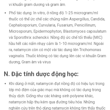
vi khuẩn gram dương và gram âm.
Phổ tác dụng: In vitro, ở nồng độ 1-25 microgram/ml
thuốc có thể ức chế các chủng nấm Aspergillus, Candida,
Cephalosporium, Curvularia, Fusarium, Penicillinum,
Microsporum, Epidermophyton, Blastomyces capsulatum
và Sporothrix schenckii. Nồng độ ức chế tối thiểu (MIC)
hầu hết các nấm nhạy cảm là 1-10 microgram/ml. Ngoài
ra, natamycin còn có một vài tác dung lên Trichomonas
vaginalis. Thuốc không có tác dụng lên các vi khuẩn Gram
dương, Gram âm và virus
N. Đặc tính dược động học:
Khi dùng ở mắt, natamycin đạt nồng độ có hiệu lực trong
lớp mô đệm của giác mạc mà không có tác dụng trong
thủy dịch. Giống như các kháng sinh polyene khác,
natamycin hấp thu kém qua đường tiêu hóa. Những
nghiên cứu trên thỏ dùng natamycin không tìm thấy thuốc