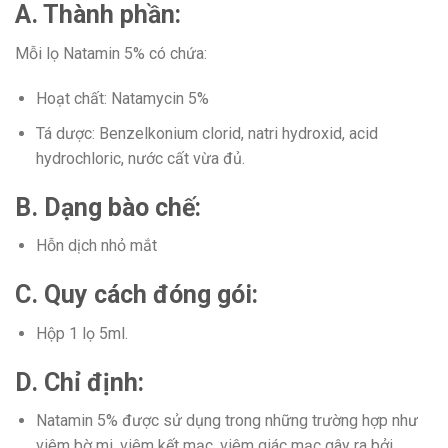
A. Thành phần:
Mỗi lọ Natamin 5% có chứa:
Hoạt chất: Natamycin 5%
Tá dược: Benzelkonium clorid, natri hydroxid, acid
hydrochloric, nước cất vừa đủ.
B. Dạng bào chế:
Hỗn dịch nhỏ mắt
C. Quy cách đóng gói:
Hộp 1 lọ 5ml.
D. Chỉ định:
Natamin 5% được sử dụng trong những trường hợp như
viêm bờ mi, viêm kết mạc, viêm giác mạc gây ra bởi