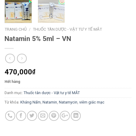
TRANG CHỦ
/
THUỐC TÂN DƯỢC - VẬT TƯ Y TẾ MẮT
Natamin 5% 5ml – VN
470,000
₫
Hết hàng
Danh mục:
Thuốc tân dược - Vật tư y tế MẮT
Từ khóa:
Kháng Nấm
,
Natamin
,
Natamycin
,
viêm giác mạc