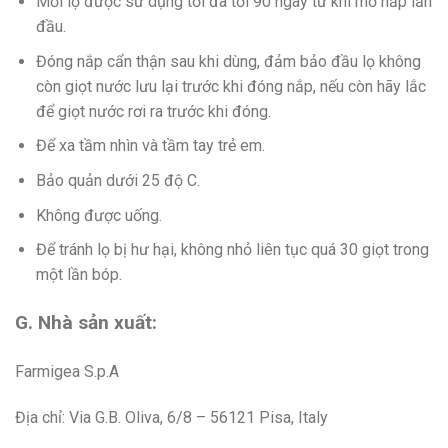
Mỗi lọ được sử dụng tối đa tới 90 ngày từ khi mở nắp lần
đầu.
Đóng nắp cẩn thận sau khi dùng, đảm bảo đầu lọ không
còn giọt nước lưu lại trước khi đóng nắp, nếu còn hãy lắc
để giọt nước rơi ra trước khi đóng.
Để xa tầm nhìn và tầm tay trẻ em.
Bảo quản dưới 25 độ C.
Không được uống.
Để tránh lọ bị hư hại, không nhỏ liên tục quá 30 giọt trong
một lần bóp.
G. Nhà sản xuất:
Farmigea S.p.A
Địa chỉ: Via G.B. Oliva, 6/8 – 56121 Pisa, Italy