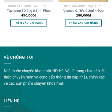
THUỐC TÂN DƯỢC - VẬT TƯ Y TẾ MẮT
THUỐC TÂN DƯỢC - VẬT TƯ Y TẾ MẮT
Taptiqom 30 ống 0.3ml -Pháp
Vismed 0.18% 0.3ml – Đức
450,000
₫
280,000
₫
THÊM VÀO GIỎ HÀNG
THÊM VÀO GIỎ HÀNG
lovemama.vn/hoi-dap
VỀ CHÚNG TÔI
Nhà thuốc chuyên khoa mắt HD Hà Nội là trang chia sẻ kiến
thức chuyên môn và cung cấp thông tin cập nhật, chính xác
về các sản phẩm chuyên khoa mắt.
LIÊN HỆ