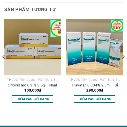
SẢN PHẨM TƯƠNG TỰ
THUỐC TÂN DƯỢC - VẬT TƯ Y TẾ MẮT
THUỐC TÂN DƯỢC - VẬT TƯ Y TẾ MẮT
Oflovid mỡ 0.3 % 3.5g – Nhật
Travatan 0.004% 2.5ml – Bỉ
100,000
₫
290,000
₫
THÊM VÀO GIỎ HÀNG
THÊM VÀO GIỎ HÀNG
lovemama.vn/hoi-dap